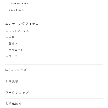
ColorFit Band
Lace Sleeve
エンディングアイテム
セットアイテム
手袋
顔掛け
ラリエット
ブーツ
haoriシリーズ
工場見学
ワークショップ
入棺体験会