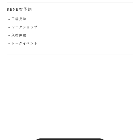
RENEW予約
工場見学
ワークショップ
入棺体験
トークイベント