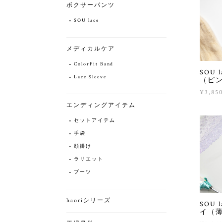
ボクサーパンツ
SOU lace
メディカルケア
ColorFit Band
SOU
Lace Sleeve
（ピ
¥3,85
エンディングアイテム
セットアイテム
手袋
顔掛け
ラリエット
ブーツ
haoriシリーズ
SOU
イ（