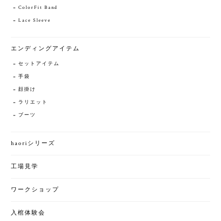
ColorFit Band
Lace Sleeve
エンディングアイテム
セットアイテム
手袋
顔掛け
ラリエット
ブーツ
haoriシリーズ
工場見学
ワークショップ
入棺体験会