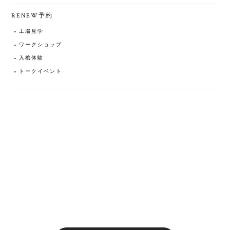
RENEW予約
工場見学
ワークショップ
入棺体験
トークイベント