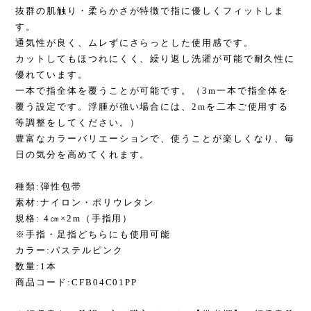
抜群の肌触り・柔らかさが特徴で指に優しくフィットしま
す。
通気性が良く、ムレずにさらっとした使用感です。
カットしてもほつれにくく、繰り返し洗濯が可能で耐久性に
優れています。
一本で指全体を覆うことが可能です。（3m一本で指全体を
覆う設定です。浮腫が強い場合には、2mを二本ご使用する
等調整をしてください。）
豊富なカラーバリエーションで、使うことが楽しくなり、毎
日の気分を高めてくれます。
種類:弾性包帯
素材:ナイロン・ポリウレタン
規格: 4㎝×2m（手指用）
※手指・足指どちらにも使用可能
カラー:パステルピンク
数量:1本
商品コード:CFB04C01PP