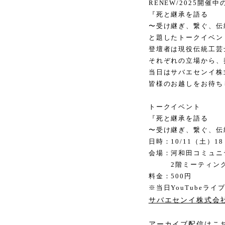
RENEW/2025開催中
『死と継承を語る
〜受け継ぎ、繋ぐ、伝
と題したトークイベン
登壇者は現役伝統工芸
それぞれの立場から、
当日はサバエセンイ株式
皆様のお越しをお待ち
トークイベント
『死と継承を語る
〜受け継ぎ、繋ぐ、伝
⽇時：10/11（⼟）18
会場：河和⽥コミュニ
2階ミーティング
料⾦：500円
※当日YouTubeライ
サバエセンイ株式会社
アーカイブ配信はこ