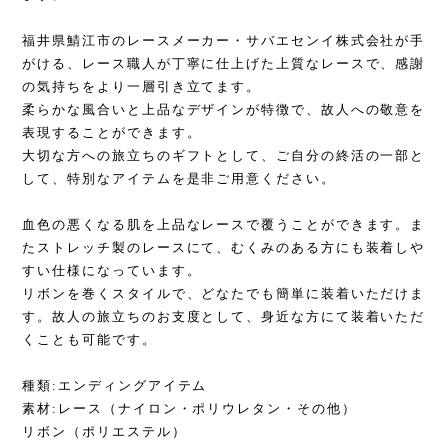
福井県鯖江市のレースメーカー・サバエセンイ株式会社が手
がける、レース職人が丁寧に仕上げた上質なレースで、感謝
の気持ちをより一層引き立てます。
柔らかな風合いと上品なデザインが特徴で、故人への敬意を
表現することができます。
大切な方への旅立ちのギフトとして、ご自分の終活の一部と
して、特別なアイテムを是非ご用意ください。
血色の悪くなる肌を上品なレースで覆うことができます。ま
たストレッチ製のレースにて、むくみのある方にも装着しや
すい仕様になっています。
リボンを巻くスタイルで、どなたでも簡単に装着いただけま
す。故人の旅立ちのお支度として、身近な方にて装着いただ
くことも可能です。
種類:エンディングアイテム
素材:レース（ナイロン・ポリウレタン・その他）
リボン（ポリエステル）